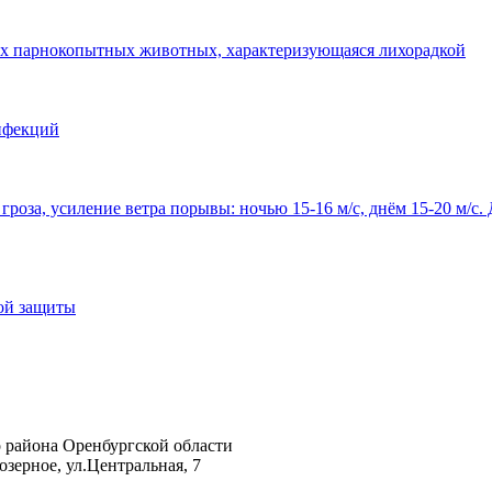
их парнокопытных животных, характеризующаяся лихорадкой
нфекций
гроза, усиление ветра порывы: ночью 15-16 м/с, днём 15-20 м/с.
ой защиты
района Оренбургской области
зерное, ул.Центральная, 7