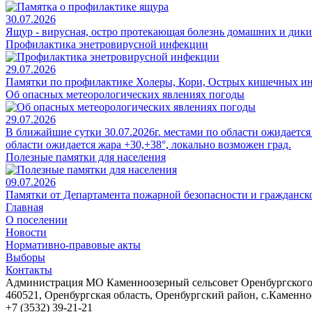
30.07.2026
Ящур - вирусная, остро протекающая болезнь домашних и дик
Профилактика энетровирусной инфекции
29.07.2026
Памятки по профилактике Холеры, Кори, Острых кишечных и
Об опасных метеорологических явлениях погоды
29.07.2026
В ближайшие сутки 30.07.2026г. местами по области ожидается 
области ожидается жара +30,+38°, локально возможен град.
Полезные памятки для населения
09.07.2026
Памятки от Департамента пожарной безопасности и гражданск
Главная
О поселении
Новости
Нормативно-правовые акты
Выборы
Контакты
Администрация МО Каменноозерный сельсовет Оренбургского 
460521, Оренбургская область, Оренбургский район, с.Каменноо
+7 (3532) 39-21-21