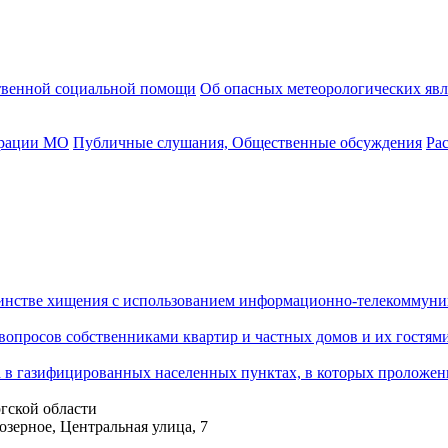
твенной социальной помощи
Об опасных метеорологических яв
трации МО
Публичные слушания, Общественные обсуждения
Ра
шинстве хищения с использованием информационно-телекоммун
опросов собственниками квартир и частных домов и их гостями
ка в газифицированных населенных пунктах, в которых проложен
гской области
озерное, Центральная улица, 7