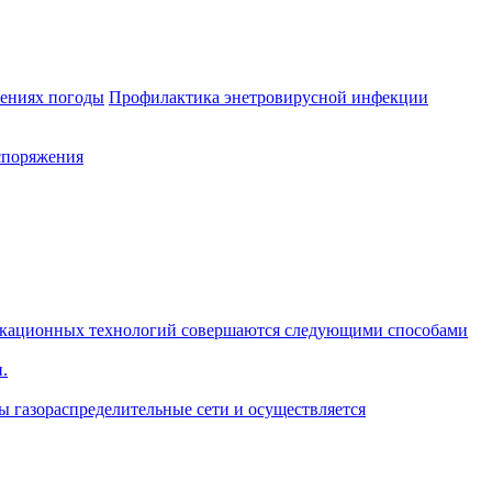
лениях погоды
Профилактика энетровирусной инфекции
споряжения
икационных технологий совершаются следующими способами
.
ы газораспределительные сети и осуществляется