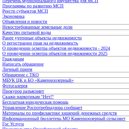
Перечень муниципального имущества для МСП
Программы по развитию МСП
Реестр субъектов МСП
Экономика
Объявления и новости
Невостребованные земельные доли
Качество питьевой воды
Ранее учтенные объекты недвижимости
О регистрации прав на недвижимость
О проведении осмотра объектов недвижимости - 2024
О проведении осмотра объектов недвижимости 2025
Гражданам
Написать обращение
Личный прием
Обращение с ТКО
МБУК ЦК и БО «Каменноозерный»
Фотогалерея
Прокурор разъясняет
Скажи наркотикам “Нет!“
Бесплатная юридическая помощь
Управление Роспотребнадзора сообщает
Материалы по профилактике хищений денежных средств
Информационный бюллетень МО Каменноозерный сельсовет
Гос Услуги