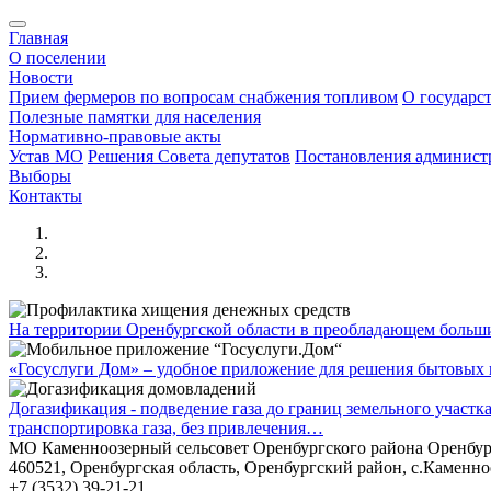
Главная
О поселении
Новости
Прием фермеров по вопросам снабжения топливом
О государс
Полезные памятки для населения
Нормативно-правовые акты
Устав МО
Решения Совета депутатов
Постановления админис
Выборы
Контакты
На территории Оренбургской области в преобладающем боль
«Госуслуги Дом» – удобное приложение для решения бытовых в
Догазификация - подведение газа до границ земельного участ
транспортировка газа, без привлечения…
МО Каменноозерный сельсовет Оренбургского района Оренбур
460521, Оренбургская область, Оренбургский район, с.Каменно
+7 (3532) 39-21-21