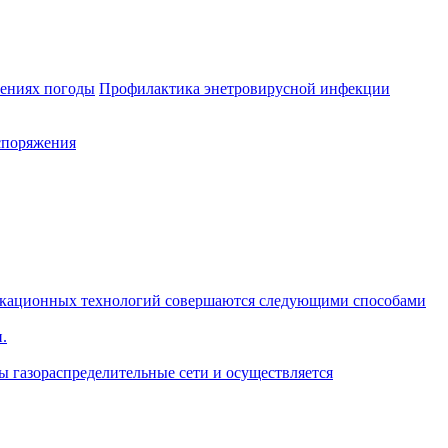
лениях погоды
Профилактика энетровирусной инфекции
споряжения
икационных технологий совершаются следующими способами
.
ы газораспределительные сети и осуществляется