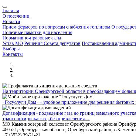
Главная
О поселении
Новости
Прием фермеров по вопросам снабжения топливом
О государс
Полезные памятки для населения
Нормативно-правовые акты
Устав МО
Решения Совета депутатов
Постановления админис
Выборы
Контакты
На территории Оренбургской области в преобладающем боль
«Госуслуги Дом» – удобное приложение для решения бытовых в
Догазификация - подведение газа до границ земельного участ
транспортировка газа, без привлечения…
МО Каменноозерный сельсовет Оренбургского района Оренбур
460521, Оренбургская область, Оренбургский район, с.Каменно
+7 (3532) 39-21-21