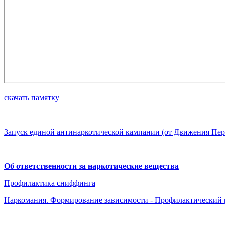
скачать памятку
Запуск единой антинаркотической кампании (от Движения Пе
Об ответственности за наркотические вещества
Профилактика сниффинга
Наркомания. Формирование зависимости - Профилактический 