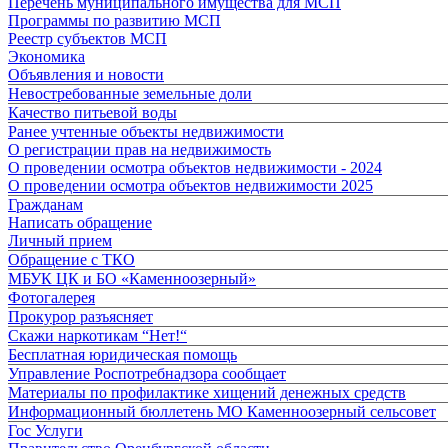
Перечень муниципального имущества для МСП
Программы по развитию МСП
Реестр субъектов МСП
Экономика
Объявления и новости
Невостребованные земельные доли
Качество питьевой воды
Ранее учтенные объекты недвижимости
О регистрации прав на недвижимость
О проведении осмотра объектов недвижимости - 2024
О проведении осмотра объектов недвижимости 2025
Гражданам
Написать обращение
Личный прием
Обращение с ТКО
МБУК ЦК и БО «Каменноозерный»
Фотогалерея
Прокурор разъясняет
Скажи наркотикам “Нет!“
Бесплатная юридическая помощь
Управление Роспотребнадзора сообщает
Материалы по профилактике хищений денежных средств
Информационный бюллетень МО Каменноозерный сельсовет
Гос Услуги