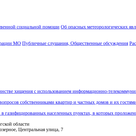
твенной социальной помощи
Об опасных метеорологических яв
трации МО
Публичные слушания, Общественные обсуждения
Ра
шинстве хищения с использованием информационно-телекоммун
опросов собственниками квартир и частных домов и их гостями
ка в газифицированных населенных пунктах, в которых проложен
гской области
озерное, Центральная улица, 7