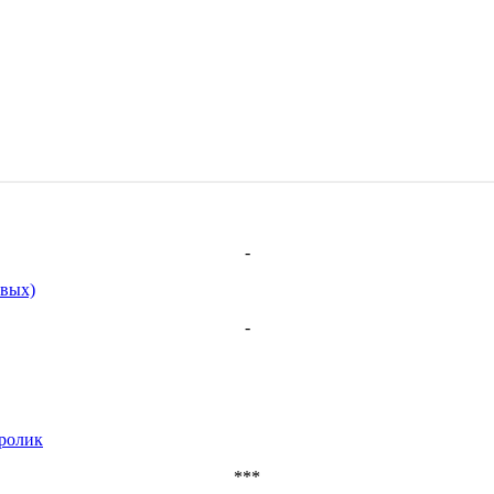
-
рвых)
-
ролик
***