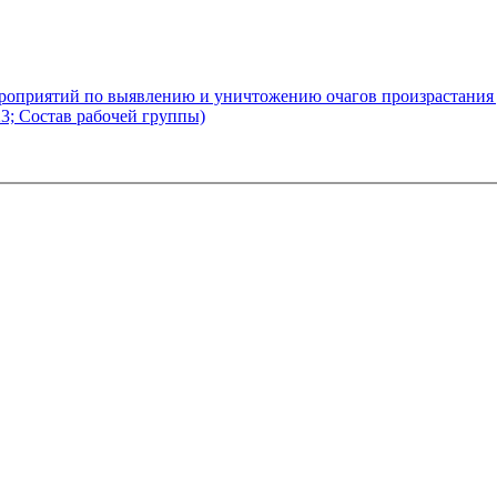
роприятий по выявлению и уничтожению очагов произрастания
23; Состав рабочей группы)