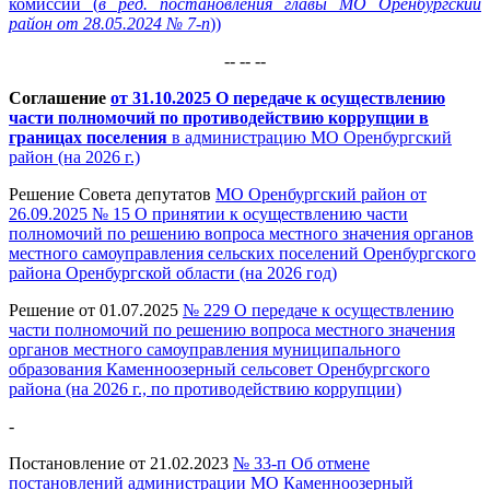
комиссии (
в ред. постановления главы МО Оренбургский
район от 28.05.2024 № 7-п
))
-- -- --
Соглашение
от 31.10.2025 О передаче к осуществлению
части полномочий по противодействию коррупции в
границах поселения
в администрацию МО Оренбургский
район (на 2026 г.)
Решение Совета депутатов
МО Оренбургский район от
26.09.2025 № 15 О принятии к осуществлению части
полномочий по решению вопроса местного значения органов
местного самоуправления сельских поселений Оренбургского
района Оренбургской области (на 2026 год)
Решение от 01.07.2025
№ 229 О передаче к осуществлению
части полномочий по решению вопроса местного значения
органов местного самоуправления муниципального
образования Каменноозерный сельсовет Оренбургского
района (на 2026 г., по противодействию коррупции)
-
Постановление от 21.02.2023
№ 33-п Об отмене
постановлений администрации МО Каменноозерный