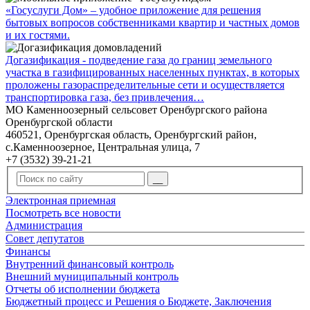
«Госуслуги Дом» – удобное приложение для решения
бытовых вопросов собственниками квартир и частных домов
и их гостями.
Догазификация - подведение газа до границ земельного
участка в газифицированных населенных пунктах, в которых
проложены газораспределительные сети и осуществляется
транспортировка газа, без привлечения…
МО Каменноозерный сельсовет Оренбургского района
Оренбургской области
460521, Оренбургская область, Оренбургский район,
с.Каменноозерное, Центральная улица, 7
+7 (3532) 39-21-21
Электронная приемная
Посмотреть все новости
Администрация
Совет депутатов
Финансы
Внутренний финансовый контроль
Внешний муниципальный контроль
Отчеты об исполнении бюджета
Бюджетный процесс и Решения о Бюджете, Заключения