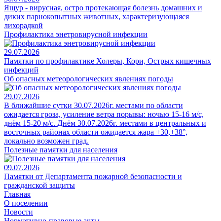
Ящур - вирусная, остро протекающая болезнь домашних и
диких парнокопытных животных, характеризующаяся
лихорадкой
Профилактика энетровирусной инфекции
29.07.2026
Памятки по профилактике Холеры, Кори, Острых кишечных
инфекций
Об опасных метеорологических явлениях погоды
29.07.2026
В ближайшие сутки 30.07.2026г. местами по области
ожидается гроза, усиление ветра порывы: ночью 15-16 м/с,
днём 15-20 м/с. Днём 30.07.2026г. местами в центральных и
восточных районах области ожидается жара +30,+38°,
локально возможен град.
Полезные памятки для населения
09.07.2026
Памятки от Департамента пожарной безопасности и
гражданской защиты
Главная
О поселении
Новости
Нормативно-правовые акты