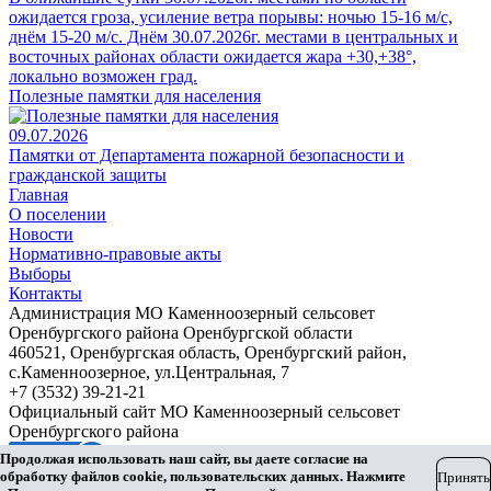
ожидается гроза, усиление ветра порывы: ночью 15-16 м/с,
днём 15-20 м/с. Днём 30.07.2026г. местами в центральных и
восточных районах области ожидается жара +30,+38°,
локально возможен град.
Полезные памятки для населения
09.07.2026
Памятки от Департамента пожарной безопасности и
гражданской защиты
Главная
О поселении
Новости
Нормативно-правовые акты
Выборы
Контакты
Администрация МО Каменноозерный сельсовет
Оренбургского района Оренбургской области
460521, Оренбургская область, Оренбургский район,
с.Каменноозерное, ул.Центральная, 7
+7 (3532) 39-21-21
Официальный сайт МО Каменноозерный сельсовет
Оренбургского района
Продолжая использовать наш сайт, вы даете согласие на
обработку файлов cookie, пользовательских данных. Нажмите
Принять
Разработка сайта