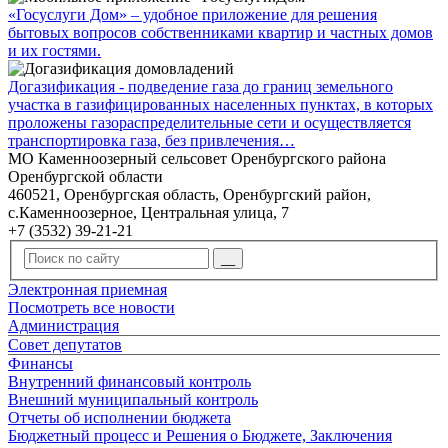
«Госуслуги Дом» – удобное приложение для решения
бытовых вопросов собственниками квартир и частных домов
и их гостями.
Догазификация - подведение газа до границ земельного
участка в газифицированных населенных пунктах, в которых
проложены газораспределительные сети и осуществляется
транспортировка газа, без привлечения…
МО Каменноозерный сельсовет Оренбургского района
Оренбургской области
460521, Оренбургская область, Оренбургский район,
с.Каменноозерное, Центральная улица, 7
+7 (3532) 39-21-21
Электронная приемная
Посмотреть все новости
Администрация
Совет депутатов
Финансы
Внутренний финансовый контроль
Внешний муниципальный контроль
Отчеты об исполнении бюджета
Бюджетный процесс и Решения о Бюджете, Заключения